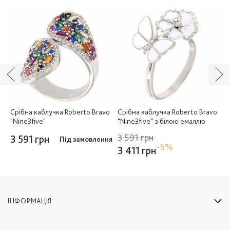
o
Срібна каблучка Roberto Bravo
Срібна каблучка Roberto Bravo
С
"Nine3five"
"Nine3five" з білою емаллю
"
е
3 591 грн
3 591 грн
Під замовлення
3
-5%
3 411 грн
ІНФОРМАЦІЯ