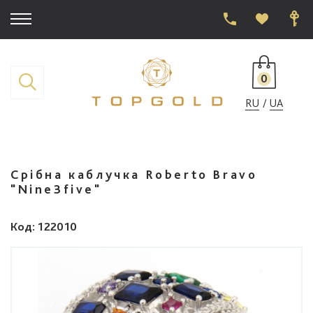
0
RU
UA
Срібна каблучка Roberto Bravo
"Nine3five"
Код
: 122010