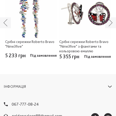
o
Срібні сережки Roberto Bravo
Срібні сережки Roberto Bravo
С
"Nine3five"
"Nine3five" з фіанітами та
"
кольоровою емаллю
5 233 грн
5
Під замовлення
5 355 грн
ня
Під замовлення
ІНФОРМАЦІЯ
067-777-08-24
goldengaleon88@gmail.com