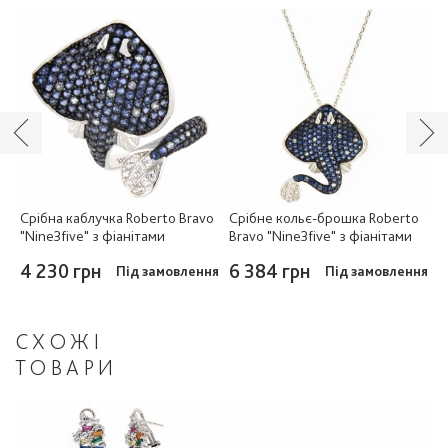
o
Срібна каблучка Roberto Bravo
Срібне кольє-брошка Roberto
С
"Nine3five" з фіанітами
Bravo "Nine3five" з фіанітами
B
4 230 грн
6 384 грн
4
ня
Під замовлення
Під замовлення
СХОЖІ
ТОВАРИ