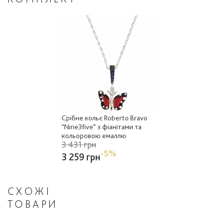
Срібне кольє Roberto Bravo
"Nine3five" з фіанітами та
кольоровою емаллю
3 431 грн
-5%
3 259 грн
СХОЖІ
ТОВАРИ