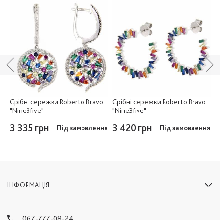
Срібні сережки Roberto Bravo
Срібні сережки Roberto Bravo
С
"Nine3five"
"Nine3five"
"
е
3 335 грн
3 420 грн
Під замовлення
Під замовлення
3
ІНФОРМАЦІЯ
067-777-08-24