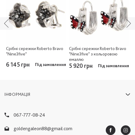
o
Срібні сережки Roberto Bravo
Срібні сережки Roberto Bravo
С
"Nine3five"
"Nine3five" з кольоровою
"
емаллю
6 145 грн
6
ня
Під замовлення
5 920 грн
Під замовлення
ІНФОРМАЦІЯ
067-777-08-24
goldengaleon88@gmail.com