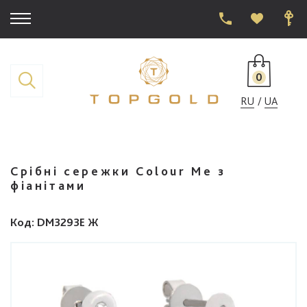
0
RU
UA
Срібні сережки Colour Me з
фіанітами
Код
: DM3293E Ж