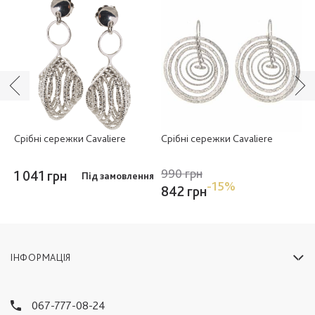
Срібні сережки Cavaliere
Срібні сережки Cavaliere
С
к
990 грн
1
1 041 грн
ті
Під замовлення
-15%
842 грн
8
ІНФОРМАЦІЯ
067-777-08-24