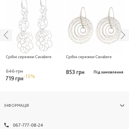
Срібні сережки Cavaliere
Срібні сережки Cavaliere
С
846 грн
853 грн
8
ня
Під замовлення
-15%
719 грн
ІНФОРМАЦІЯ
067-777-08-24