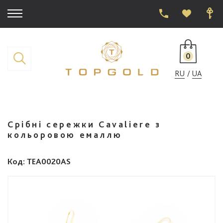
0
RU
UA
Срібні сережки Cavaliere з
кольоровою емаллю
Код
: TEA0020AS