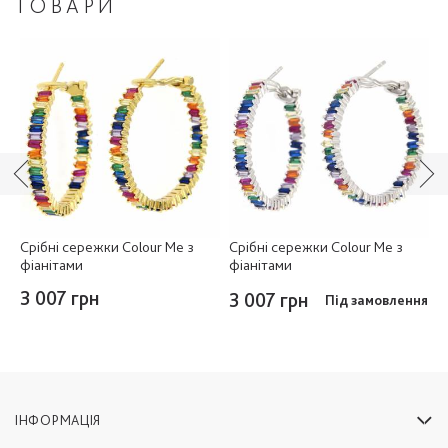
ТОВАРИ
o
Срібні сережки Colour Me з
Срібні сережки Colour Me з
С
фіанітами
фіанітами
ф
3 007 грн
3 007 грн
3
ня
Під замовлення
ІНФОРМАЦІЯ