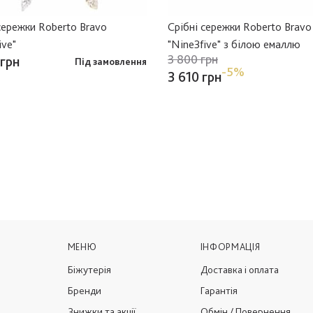
сережки Roberto Bravo
Срібні сережки Roberto Bravo
ive"
"Nine3five" з білою емаллю
3 800 грн
 грн
Під замовлення
-5%
3 610 грн
МЕНЮ
ІНФОРМАЦІЯ
Біжутерія
Доставка і оплата
Бренди
Гарантія
Знижки та акції
Обмін / Повернення