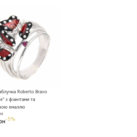
аблучка Roberto Bravo
e" з фіанітами та
вою емаллю
рн
-5%
рн