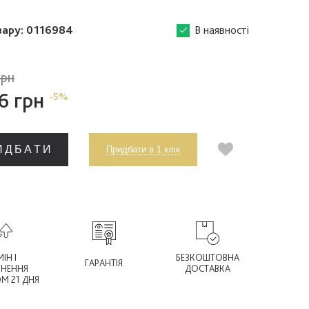
вару:
0116984
В наявності
грн
6 грн
-5%
ИДБАТИ
Придбати в 1 клік
ІН І
БЕЗКОШТОВНА
ГАРАНТІЯ
РНЕННЯ
ДОСТАВКА
М 21 ДНЯ