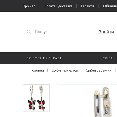
Про нас
Оплата і доставка
Гарантія
Обмін/п
Знайти
ЗОЛОТІ ПРИКРАСИ
СРІБНІ
Головна
|
Срібні прикраси
|
Срібні сережки
|