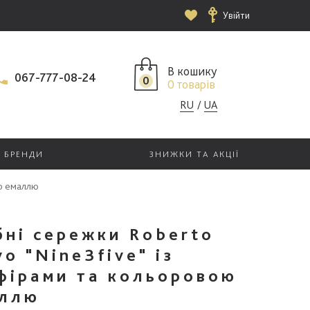
Увійти
В кошику
067-777-08-24
0
0 товарів
RU
UA
БРЕНДИ
ЗНИЖКИ ТА АКЦІЇ
ою емаллю
бні сережки Roberto
vo "Nine3five" із
фірами та кольоровою
ллю