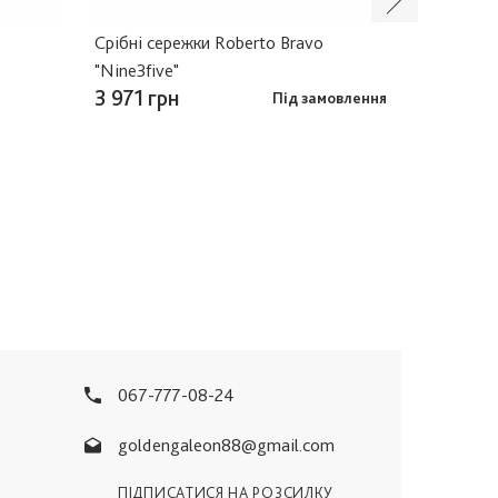
Срібні сережки Roberto Bravo
Срібні се
"Nine3five"
3 971 грн
3 822 гр
Під замовлення
067-777-08-24
goldengaleon88@gmail.com
ПІДПИСАТИСЯ НА РОЗСИЛКУ