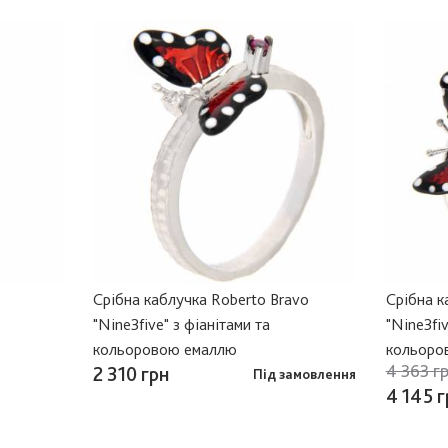
Срібна каблучка Roberto Bravo
Срібна к
"Nine3five" з фіанітами та
"Nine3fiv
кольоровою емаллю
кольоро
4 363 г
2 310 грн
Під замовлення
4 145 г