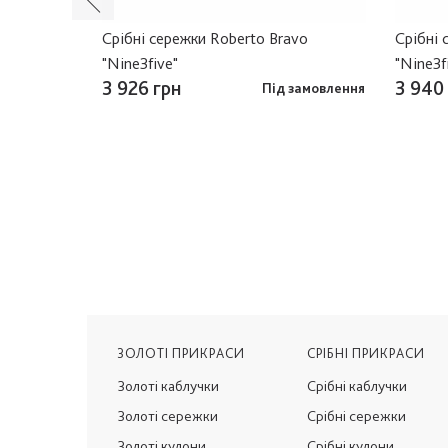
жадеїтом
Срібні сережки Roberto Bravo
Срібні 
"Nine3five"
"Nine3f
3 926 грн
3 940
в наявності
Під замовлення
ЗОЛОТІ ПРИКРАСИ
СРІБНІ ПРИКРАСИ
Золоті каблучки
Срібні каблучки
Золоті сережки
Срібні сережки
Золоті кулони
Срібні кулони