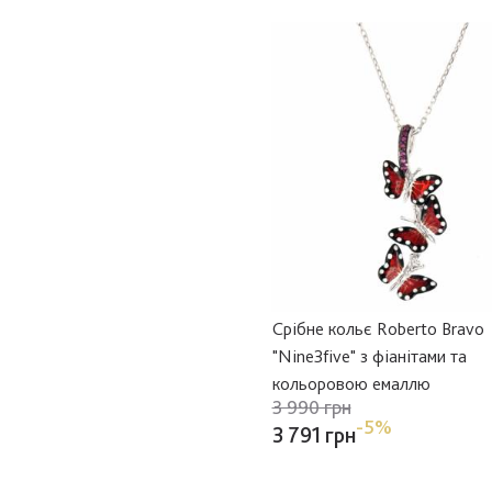
Срібне кольє Roberto Bravo
"Nine3five" з фіанітами та
кольоровою емаллю
3 990 грн
-5%
3 791 грн