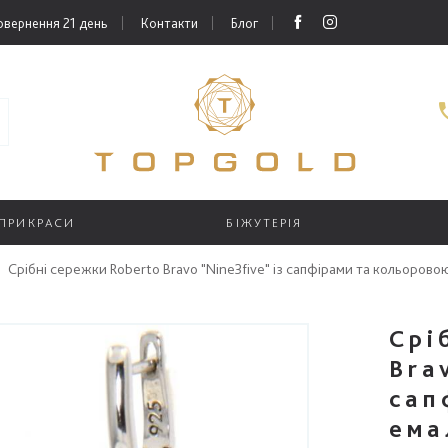
овернення 21 день
Контакти
Блог
 ПРИКРАСИ
БІЖУТЕРІЯ
Срібні сережки Roberto Bravo "Nine3five" із сапфірами та кольоров
Срі
Bra
сап
ема