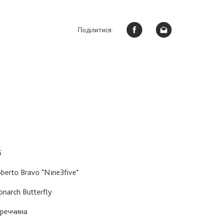
Поділитися:
5
berto Bravo "Nine3five"
narch Butterfly
реччина