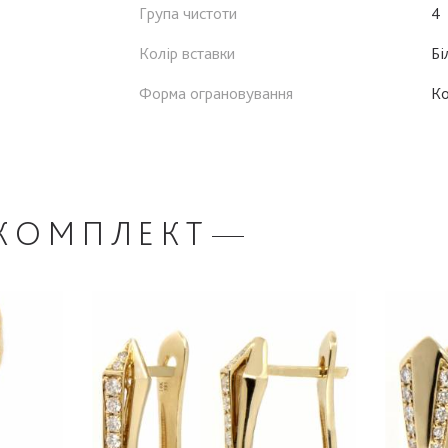
Група чистоти
4
Колір вставки
Бі
Форма ограновування
К
КОМПЛЕКТ