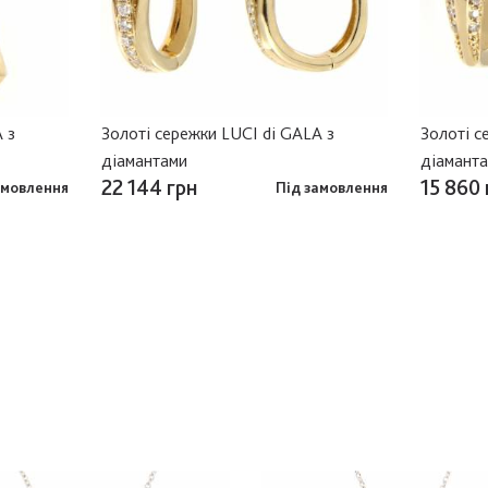
 з
Золоті сережки LUCI di GALA з
Золоті с
діамантами
діамант
22 144 грн
15 860 
амовлення
Під замовлення