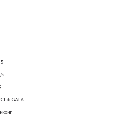
,5
,5
5
CI di GALA
нконг