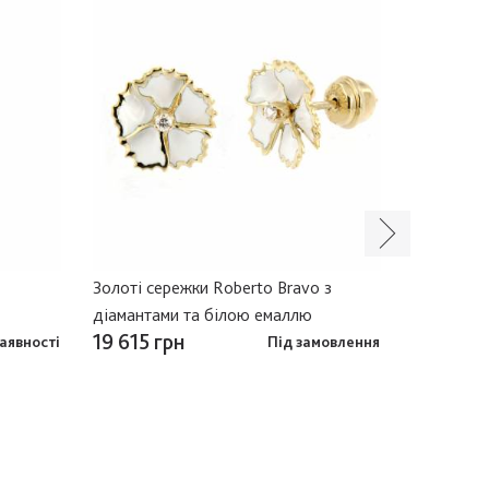
Золоті сережки Roberto Bravo з
Золоте ко
діамантами та білою емаллю
діамантам
19 615 грн
19 529 г
аявності
Під замовлення