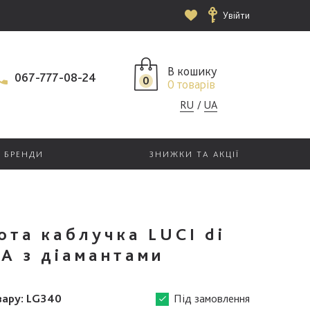
Увійти
В кошику
067-777-08-24
0
0 товарів
RU
UA
БРЕНДИ
ЗНИЖКИ ТА АКЦІЇ
ота каблучка LUCI di
A з діамантами
вару:
LG340
Під замовлення