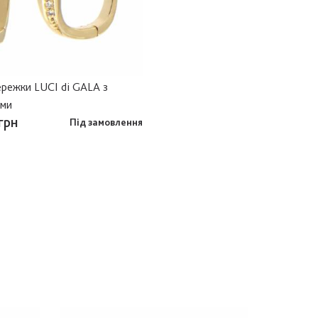
ережки LUCI di GALA з
ами
грн
Під замовлення