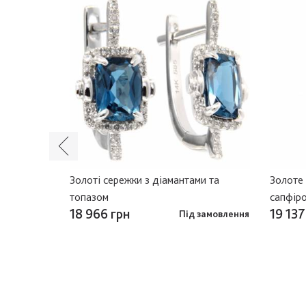
vo з
Золоті сережки з діамантами та
Золоте 
ольоровою
топазом
сапфір
18 966 грн
19 137
Під замовлення
замовлення