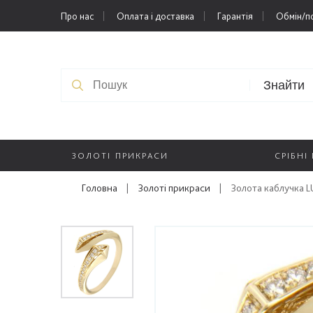
Про нас
Оплата і доставка
Гарантія
Обмін/п
Знайти
ЗОЛОТІ ПРИКРАСИ
СРІБНІ
Головна
|
Золоті прикраси
|
Золота каблучка L