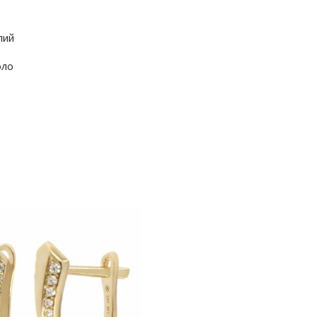
лий
оло