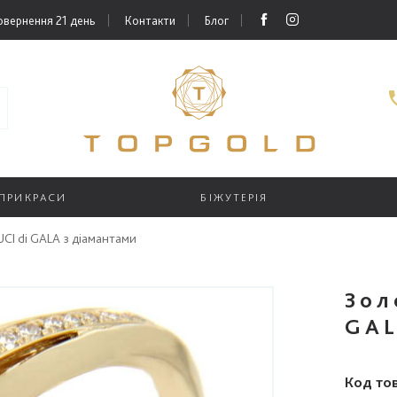
овернення 21 день
Контакти
Блог
 ПРИКРАСИ
БІЖУТЕРІЯ
UCI di GALA з діамантами
Зол
GAL
Код то