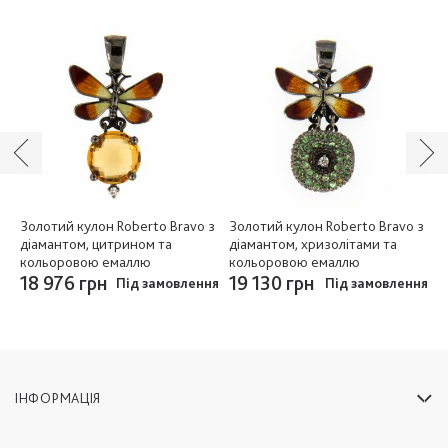
Золотий кулон Roberto Bravo з
Золотий кулон Roberto Bravo з
З
діамантом, цитрином та
діамантом, хризолітами та
д
кольоровою емаллю
кольоровою емаллю
2
18 976 грн
19 130 грн
Під замовлення
Під замовлення
ІНФОРМАЦІЯ