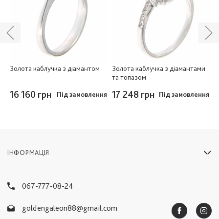
и
Золота каблучка з діамантом
Золота каблучка з діамантами
З
та топазом
т
16 160 грн
17 248 грн
1
Під замовлення
Під замовлення
 в
ті
ІНФОРМАЦІЯ
067-777-08-24
goldengaleon88@gmail.com