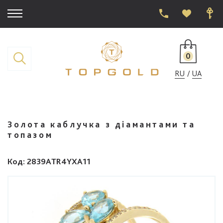
0
RU
UA
Золота каблучка з діамантами та
топазом
Код
: 2839ATR4YXA11