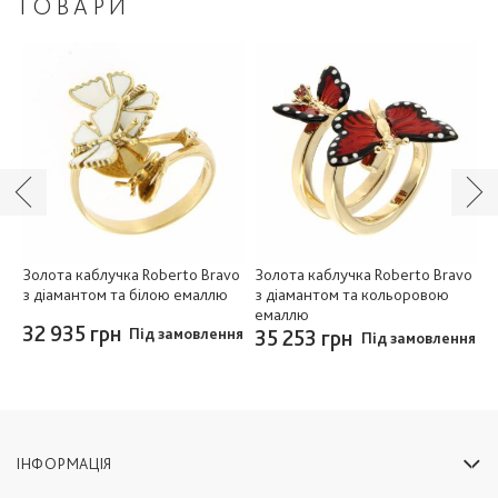
ТОВАРИ
vo
Золота каблучка Roberto Bravo
Золота каблучка Roberto Bravo
З
з діамантом та білою емаллю
з діамантом та кольоровою
(
емаллю
32 935 грн
3
ня
Під замовлення
35 253 грн
Під замовлення
ІНФОРМАЦІЯ