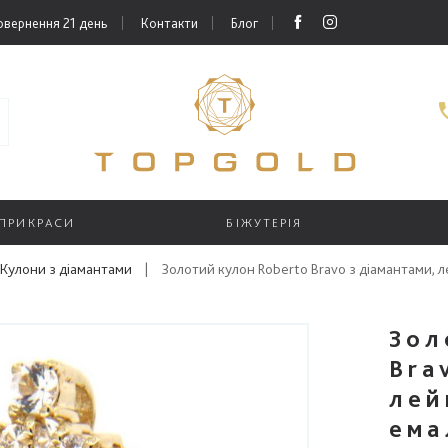
овернення 21 день
Контакти
Блог
 ПРИКРАСИ
БІЖУТЕРІЯ
Кулони з діамантами
|
Золотий кулон Roberto Bravo з діамантами, 
Зол
Bra
лей
ема