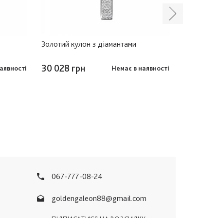
Золотий кулон з діамантами
Золотий к
30 028 грн
28 762 
аявності
Немає в наявності
067-777-08-24
goldengaleon88@gmail.com