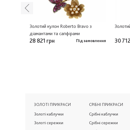
и
Золотий кулон Roberto Bravo з
Золотий
діамантами та сапфірами
28 821 грн
30 712
в наявності
Під замовлення
ЗОЛОТІ ПРИКРАСИ
СРІБНІ ПРИКРАСИ
Золоті каблучки
Срібні каблучки
Золоті сережки
Срібні сережки