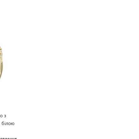
o з
а білою
мовлення