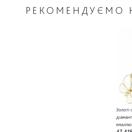
РЕКОМЕНДУЄМО
Золоті 
діамант
емаллю
47 418