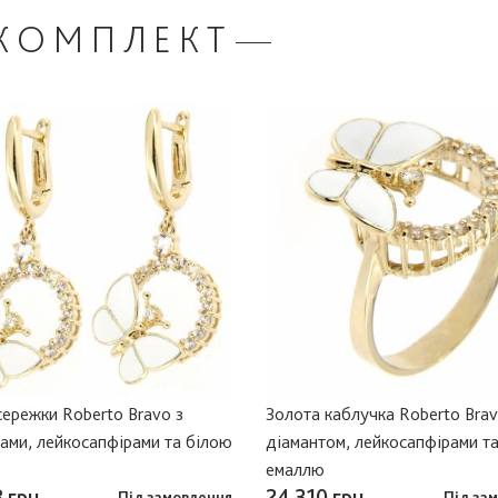
КОМПЛЕКТ
сережки Roberto Bravo з
Золота каблучка Roberto Brav
ами, лейкосапфірами та білою
діамантом, лейкосапфірами т
емаллю
 грн
24 310 грн
Під замовлення
Під за