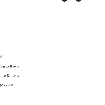
37
berto Bravo
ite Dreams
реччина