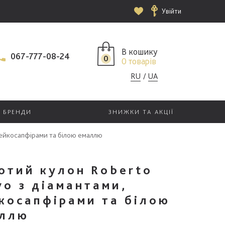
Увійти
В кошику
067-777-08-24
0
0 товарів
RU
UA
БРЕНДИ
ЗНИЖКИ ТА АКЦІЇ
лейкосапфірами та білою емаллю
отий кулон Roberto
vo з діамантами,
косапфірами та білою
ллю