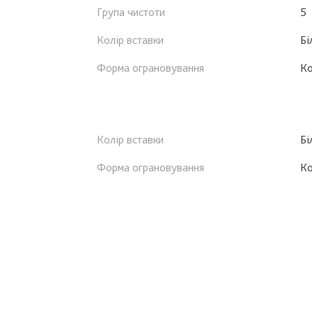
Група чистоти
5
Колір вставки
Бі
Форма ограновування
К
Колір вставки
Бі
Форма ограновування
К