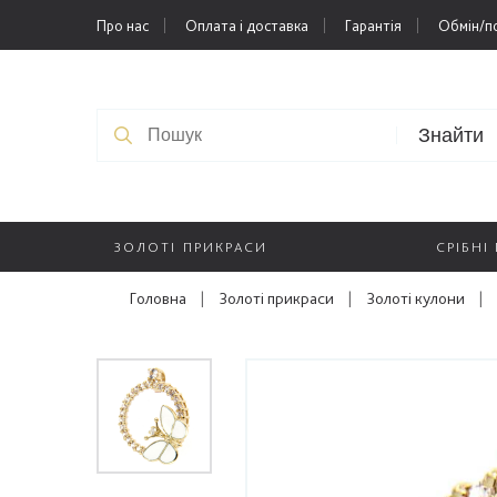
Про нас
Оплата і доставка
Гарантія
Обмін/п
Знайти
ЗОЛОТІ ПРИКРАСИ
СРІБНІ
Головна
|
Золоті прикраси
|
Золоті кулони
|