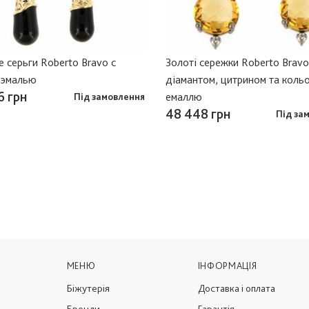
 серьги Roberto Bravo с
Золоті сережки Roberto Bravo
 эмалью
діамантом, цитрином та кол
6 грн
емаллю
Під замовлення
48 448 грн
Під за
МЕНЮ
ІНФОРМАЦІЯ
Біжутерія
Доставка і оплата
Бренди
Гарантія