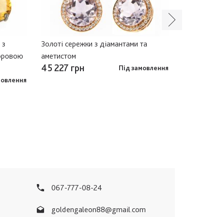
 з
Золоті сережки з діамантами та
Золота ка
ьоровою
аметистом
кварцом
45 227 грн
47 407 
Під замовлення
мовлення
067-777-08-24
goldengaleon88@gmail.com