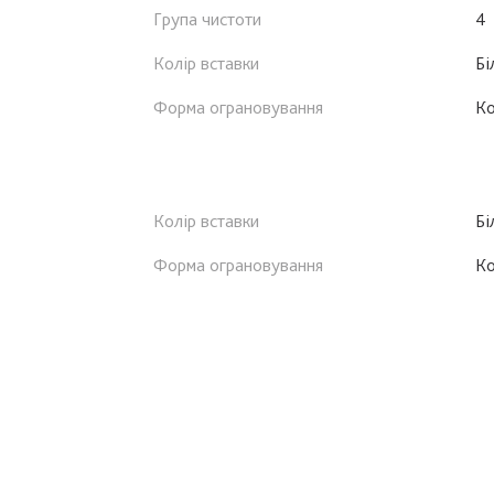
Група чистоти
4
Колір вставки
Бі
Форма ограновування
К
Колір вставки
Бі
Форма ограновування
К