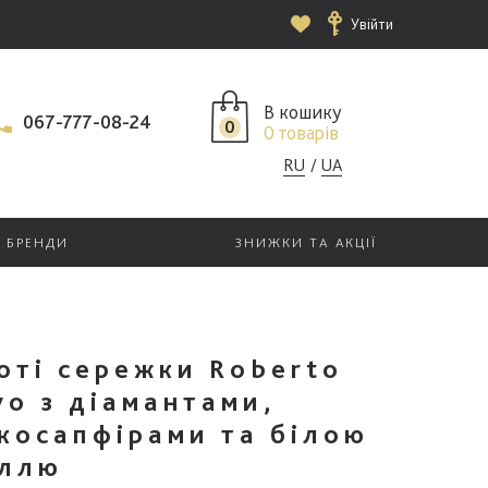
Увійти
В кошику
067-777-08-24
0
0 товарів
RU
UA
БРЕНДИ
ЗНИЖКИ ТА АКЦІЇ
оті сережки Roberto
vo з діамантами,
косапфірами та білою
ллю