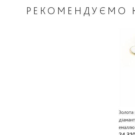
РЕКОМЕНДУЄМО
Золота 
діамант
емаллю
24 310