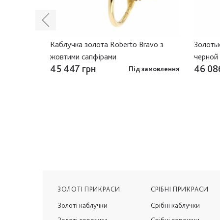
ravo з
Каблучка золота Roberto Bravo з
Золотые
жовтими сапфірами
черной
45 447 грн
46 08
Під замовлення
ЗОЛОТІ ПРИКРАСИ
СРІБНІ ПРИКРАСИ
Золоті каблучки
Срібні каблучки
Золоті сережки
Срібні сережки