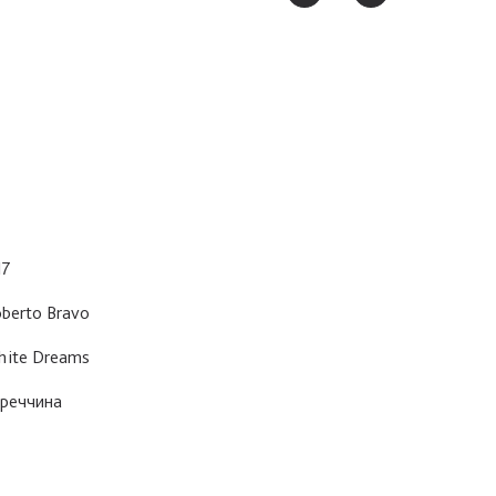
17
berto Bravo
ite Dreams
реччина