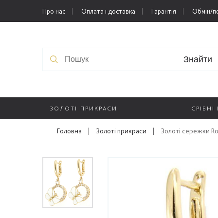
Про нас
Оплата і доставка
Гарантія
Обмін/п
Знайти
ЗОЛОТІ ПРИКРАСИ
СРІБНІ
Головна
|
Золоті прикраси
|
Золоті сережки Ro