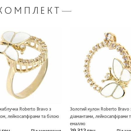
КОМПЛЕКТ
каблучка Roberto Bravo з
Золотий кулон Roberto Bravo 
ом, лейкосапфірами та білою
діамантами, лейкосапфірами 
емаллю
 грн
29 312 грн
Під замовлення
Під за