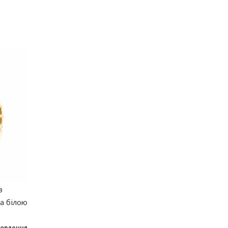
з
та білою
мовлення