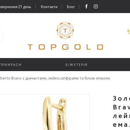
овернення 21 день
Контакти
Блог
 ПРИКРАСИ
БІЖУТЕРІЯ
berto Bravo з діамантами, лейкосапфірами та білою емаллю
Зол
Bra
лей
ема