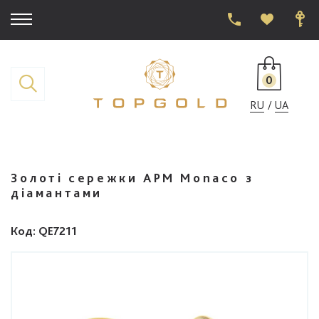
0
RU
UA
Золоті сережки APM Monaco з
діамантами
Код
: QE7211