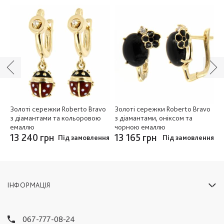
 з
Золоті сережки Roberto Bravo
Золоті сережки Roberto Bravo
З
з діамантами та кольоровою
з діамантами, оніксом та
д
емаллю
чорною емаллю
е
ня
13 240 грн
13 165 грн
1
Під замовлення
Під замовлення
ІНФОРМАЦІЯ
067-777-08-24