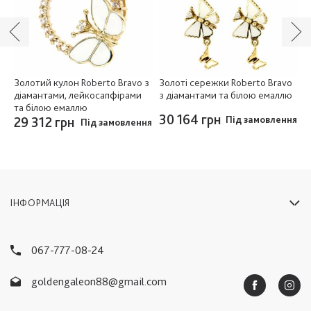
vo
Золотий кулон Roberto Bravo з
Золоті сережки Roberto Bravo
З
діамантами, лейкосапфірами
з діамантами та білою емаллю
з
та білою емаллю
к
30 164 грн
ня
29 312 грн
Під замовлення
2
Під замовлення
ІНФОРМАЦІЯ
067-777-08-24
goldengaleon88@gmail.com