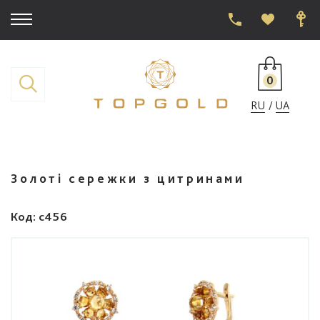
0
RU
UA
Золоті сережки з цитринами
Код
: с456