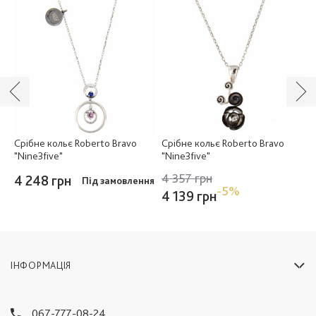
Срібне кольє Roberto Bravo
Срібне кольє Roberto Bravo
С
"Nine3five"
"Nine3five"
"
4 357 грн
4 248 грн
4
Під замовлення
-5%
4 139 грн
ІНФОРМАЦІЯ
067-777-08-24