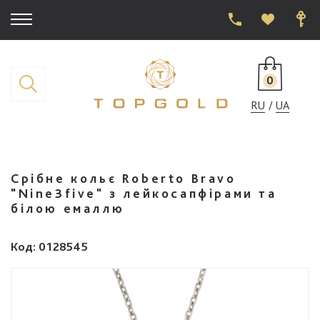
0
RU
UA
Срібне кольє Roberto Bravo
"Nine3five" з лейкосапфірами та
білою емаллю
Код
: 0128545