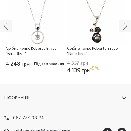
Срібне кольє Roberto Bravo
Срібне кольє Roberto Bravo
С
"Nine3five"
"Nine3five"
"
4 357 грн
4 248 грн
4
Під замовлення
ня
-5%
4 139 грн
ІНФОРМАЦІЯ
067-777-08-24
goldengaleon88@gmail.com