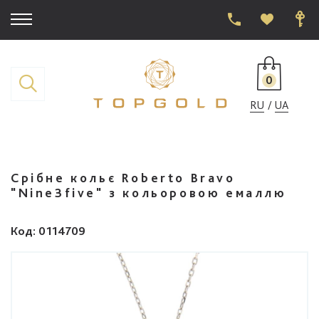
0
RU
UA
Срібне кольє Roberto Bravo
"Nine3five" з кольоровою емаллю
Код
: 0114709