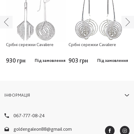
Срібні сережки Cavaliere
Срібні сережки Cavaliere
С
9
930 грн
903 грн
ня
Під замовлення
Під замовлення
8
ІНФОРМАЦІЯ
067-777-08-24
goldengaleon88@gmail.com