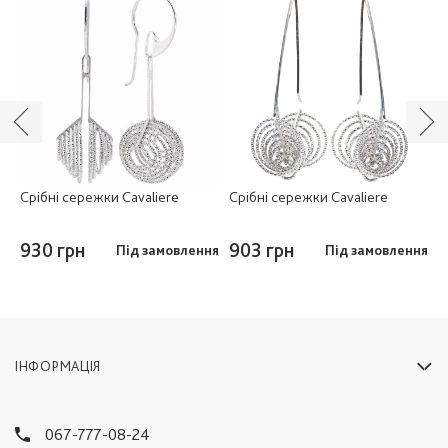
Срібні сережки Cavaliere
Срібні сережки Cavaliere
С
9
930 грн
903 грн
Під замовлення
Під замовлення
8
ІНФОРМАЦІЯ
067-777-08-24