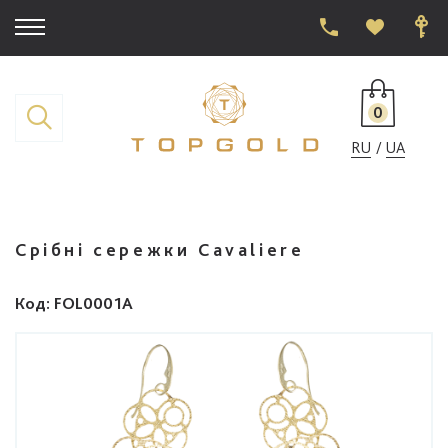
0
RU
UA
Срібні сережки Cavaliere
Код
: FOL0001A