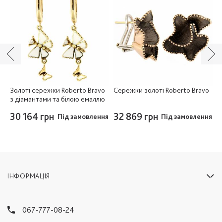
o
Золоті сережки Roberto Bravo
Сережки золоті Roberto Bravo
З
з діамантами та білою емаллю
п
30 164 грн
32 869 грн
3
Під замовлення
Під замовлення
ІНФОРМАЦІЯ
067-777-08-24