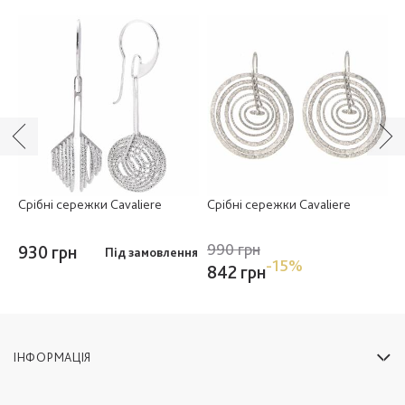
Срібні сережки Cavaliere
Срібні сережки Cavaliere
С
990 грн
9
930 грн
Під замовлення
-15%
842 грн
8
ІНФОРМАЦІЯ