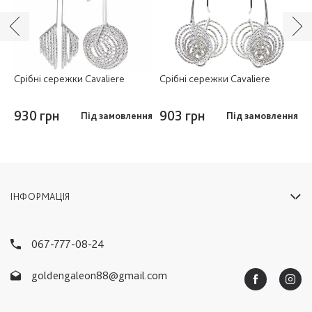
Срібні сережки Cavaliere
Срібні сережки Cavaliere
С
9
930 грн
903 грн
Під замовлення
Під замовлення
8
ІНФОРМАЦІЯ
067-777-08-24
goldengaleon88@gmail.com